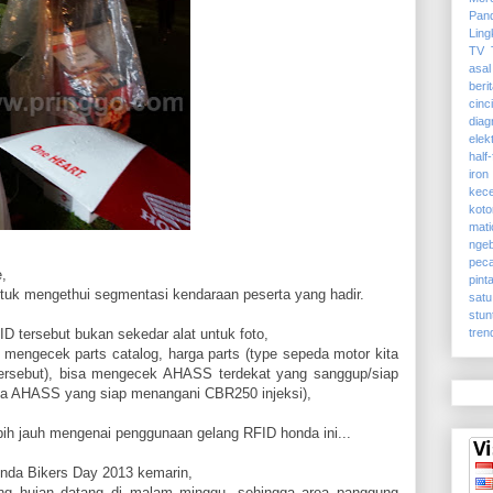
Pan
Lin
TV
asal
beri
cinc
dia
elek
half-
iro
kec
koto
mati
ngeb
pec
,
pint
ntuk mengethui segmentasi kendaraan peserta yang hadir.
satu
stun
ID tersebut bukan sekedar alat untuk foto,
tren
a mengecek parts catalog, harga parts (type sepeda motor kita
ersebut), bisa mengecek AHASS terdekat yang sanggup/siap
ya AHASS yang siap menangani CBR250 injeksi),
ih jauh mengenai penggunaan gelang RFID honda ini...
onda Bikers Day 2013 kemarin,
ng hujan datang di malam minggu, sehingga area panggung