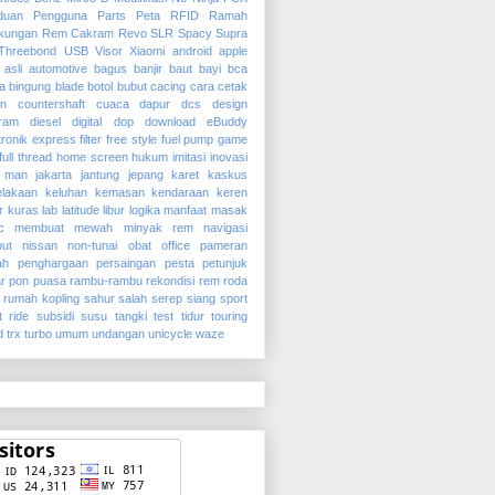
duan Pengguna
Parts
Peta
RFID
Ramah
gkungan
Rem Cakram
Revo
SLR
Spacy
Supra
Threebond
USB
Visor
Xiaomi
android
apple
asli
automotive
bagus
banjir
baut
bayi
bca
ta
bingung
blade
botol
bubut
cacing
cara
cetak
in
countershaft
cuaca
dapur
dcs
design
gram
diesel
digital
dop
download
eBuddy
tronik
express
filter
free style
fuel pump
game
full thread
home screen
hukum
imitasi
inovasi
n man
jakarta
jantung
jepang
karet
kaskus
elakaan
keluhan
kemasan
kendaraan
keren
r
kuras
lab
latitude
libur
logika
manfaat
masak
c
membuat
mewah
minyak rem
navigasi
ut
nissan
non-tunai
obat
office
pameran
ah
penghargaan
persaingan
pesta
petunjuk
ar
pon
puasa
rambu-rambu
rekondisi
rem
roda
rumah kopling
sahur
salah
serep
siang
sport
t ride
subsidi
susu
tangki
test
tidur
touring
d
trx
turbo
umum
undangan
unicycle
waze