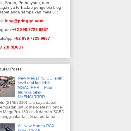
tik, Saran, Pertanyaan, dan
againya terhadap pengelola blog
 dapat anda sampaikan melalui :
ail
blog@pringgo.com
legram
+62 896 7729 6667
atsApp
+62 896 7729 6667
BM
73F9D6D7
pular Posts
New MegaPro, CC lebih
kecil tapi lari lebih
NGACIRRR... Fitur-
fiturnya bikin
NYENGIRRRR...
tu (21/8/2010) lalu saya dapat
empatan untuk mengetest Honda
 MegaPro 150 cc di daerah SCBD
anggi jakarta... Saat pertama ...
All New Honda PCX
Hybrid 2018