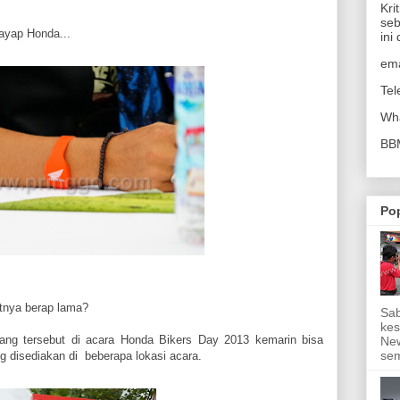
Kri
seb
ayap Honda...
ini
em
Te
Wh
B
Po
tnya berap lama?
Sab
kes
elang tersebut di acara Honda Bikers Day 2013 kemarin bisa
New
sem
ng disediakan di beberapa lokasi acara.