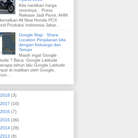
Kita nantikan harga
resminya... Press
Release Jadi Pionir, AHM
kenalkan All New Honda PCX
rid Produksi Indonesia Jakar...
Google Map : Share
Location Perjalanan kita
dengan Keluarga dan
Teman
Masih ingat Google
itude ? Baca Google Latitude
erapa tahun lalu Google Latitude
pat di matikan oleh Google,
un...
2018
(3)
2017
(10)
2016
(7)
2015
(36)
2014
(28)
2013
(8)