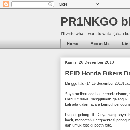
PR1NKGO b
I'll write what I want to write. (akan k
Home
About Me
Lin
Kamis, 26 Desember 2013
RFID Honda Bikers D
Minggu lalu (14-15 desember 2013) ad
Saya melihat ada hal menarik disana, 
Menurut saya, penggunaan gelang RF
kali ada dalam acara kumpul pengguna
Fungsi gelang RFID-nya yang saya t
hadir, mengetahui segmentasi pengguna
dan untuk foto di booth foto.