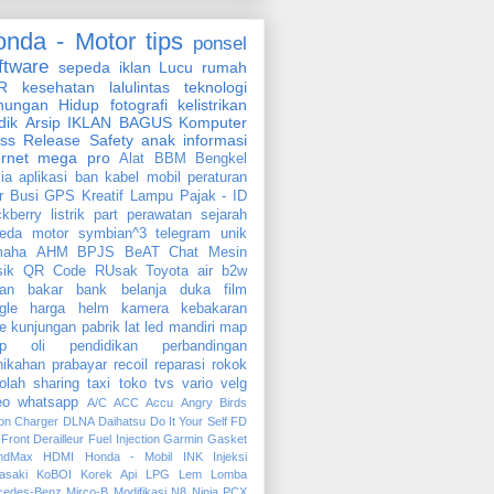
onda - Motor
tips
ponsel
ftware
sepeda
iklan
Lucu
rumah
R
kesehatan
lalulintas
teknologi
nungan Hidup
fotografi
kelistrikan
dik
Arsip
IKLAN BAGUS
Komputer
ss Release
Safety
anak
informasi
ernet
mega pro
Alat
BBM
Bengkel
ia
aplikasi
ban
kabel
mobil
peraturan
r
Busi
GPS
Kreatif
Lampu
Pajak - ID
ckberry
listrik
part
perawatan
sejarah
eda motor
symbian^3
telegram
unik
maha
AHM
BPJS
BeAT
Chat
Mesin
ik
QR Code
RUsak
Toyota
air
b2w
an bakar
bank
belanja
duka
film
gle
harga
helm
kamera
kebakaran
e
kunjungan pabrik
lat
led
mandiri
map
ip
oli
pendidikan
perbandingan
nikahan
prabayar
recoil
reparasi
rokok
olah
sharing
taxi
toko
tvs
vario
velg
eo
whatsapp
A/C
ACC
Accu
Angry Birds
on
Charger
DLNA
Daihatsu
Do It Your Self
FD
Front Derailleur
Fuel Injection
Garmin
Gasket
ndMax
HDMI
Honda - Mobil
INK
Injeksi
asaki
KoBOI
Korek Api
LPG
Lem
Lomba
cedes-Benz
Mirco-B
Modifikasi
N8
Ninja
PCX