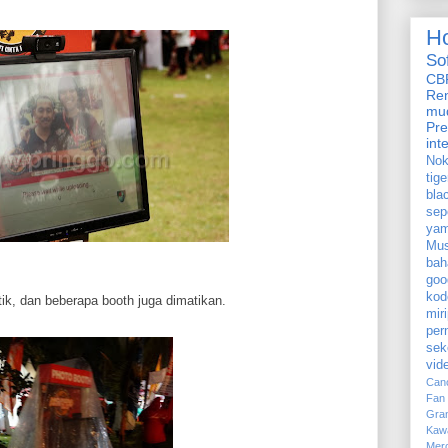
H
So
CB
Re
mu
Pre
int
Nok
tige
bla
sep
ya
Mus
bah
goo
kod
tik, dan beberapa booth juga dimatikan.
mir
per
sek
vid
Can
Fan
Gra
Kaw
Mer