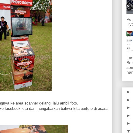
Per
Hyb
Lat
Beb
sem
nam
►
►
nya ke area scanner gelang, lalu ambil foto.
►
ke facebook kita dan mengabarkan bahwa kita berfoto di acara
►
►
▼