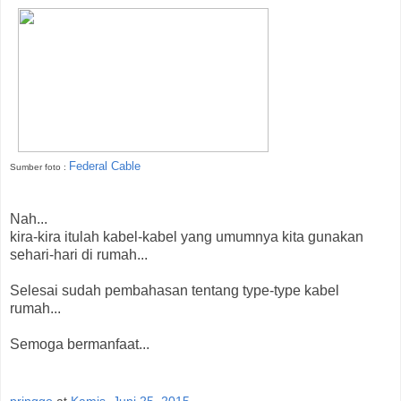
Federal Cable
Sumber foto :
Nah...
kira-kira itulah kabel-kabel yang umumnya kita gunakan
sehari-hari di rumah...
Selesai sudah pembahasan tentang type-type kabel
rumah...
Semoga bermanfaat...
pringgo
at
Kamis, Juni 25, 2015