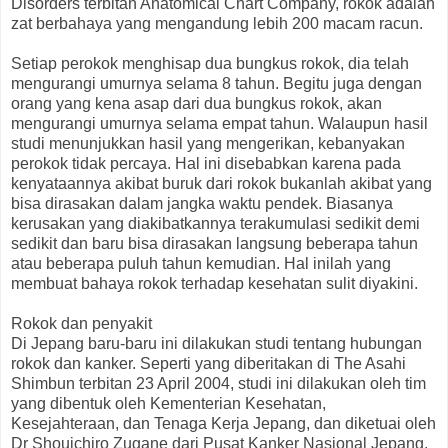
Disorders terbitan Anatomical Chart Company, rokok adalah
zat berbahaya yang mengandung lebih 200 macam racun.
Setiap perokok menghisap dua bungkus rokok, dia telah
mengurangi umurnya selama 8 tahun. Begitu juga dengan
orang yang kena asap dari dua bungkus rokok, akan
mengurangi umurnya selama empat tahun. Walaupun hasil
studi menunjukkan hasil yang mengerikan, kebanyakan
perokok tidak percaya. Hal ini disebabkan karena pada
kenyataannya akibat buruk dari rokok bukanlah akibat yang
bisa dirasakan dalam jangka waktu pendek. Biasanya
kerusakan yang diakibatkannya terakumulasi sedikit demi
sedikit dan baru bisa dirasakan langsung beberapa tahun
atau beberapa puluh tahun kemudian. Hal inilah yang
membuat bahaya rokok terhadap kesehatan sulit diyakini.
Rokok dan penyakit
Di Jepang baru-baru ini dilakukan studi tentang hubungan
rokok dan kanker. Seperti yang diberitakan di The Asahi
Shimbun terbitan 23 April 2004, studi ini dilakukan oleh tim
yang dibentuk oleh Kementerian Kesehatan,
Kesejahteraan, dan Tenaga Kerja Jepang, dan diketuai oleh
Dr Shouichiro Zugane dari Pusat Kanker Nasional Jepang.