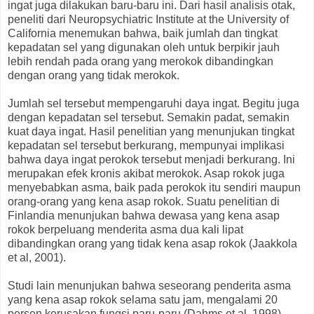
ingat juga dilakukan baru-baru ini. Dari hasil analisis otak,
peneliti dari Neuropsychiatric Institute at the University of
California menemukan bahwa, baik jumlah dan tingkat
kepadatan sel yang digunakan oleh untuk berpikir jauh
lebih rendah pada orang yang merokok dibandingkan
dengan orang yang tidak merokok.
Jumlah sel tersebut mempengaruhi daya ingat. Begitu juga
dengan kepadatan sel tersebut. Semakin padat, semakin
kuat daya ingat. Hasil penelitian yang menunjukan tingkat
kepadatan sel tersebut berkurang, mempunyai implikasi
bahwa daya ingat perokok tersebut menjadi berkurang. Ini
merupakan efek kronis akibat merokok. Asap rokok juga
menyebabkan asma, baik pada perokok itu sendiri maupun
orang-orang yang kena asap rokok. Suatu penelitian di
Finlandia menunjukan bahwa dewasa yang kena asap
rokok berpeluang menderita asma dua kali lipat
dibandingkan orang yang tidak kena asap rokok (Jaakkola
et al, 2001).
Studi lain menunjukan bahwa seseorang penderita asma
yang kena asap rokok selama satu jam, mengalami 20
persen kerusakan fungsi paru-paru (Dahms et al, 1998).