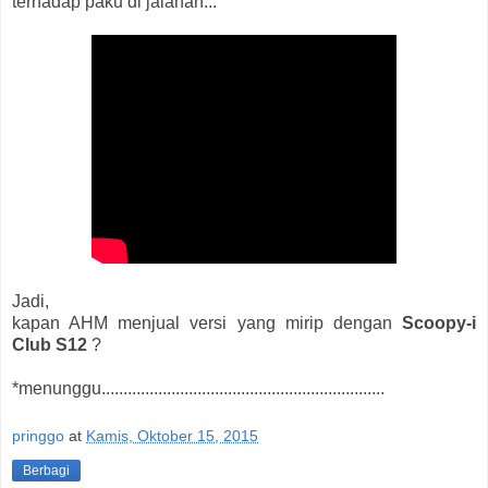
terhadap paku di jalanan...
Jadi,
kapan AHM menjual versi yang mirip dengan
Scoopy-i
Club S12
?
*menunggu.................................................................
pringgo
at
Kamis, Oktober 15, 2015
Berbagi