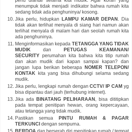
perlu diantar selama kita mudik. Agar koran yang
menumpuk tidak menjadi indikator bahwa rumah kita
sedang tidak ada penghuninya/ kosong.
Jika perlu, hidupkan
LAMPU KAMAR DEPAN
. Dia
tidak akan terlihat menyala di siang hari namun akan
terlihat menyala di malam hari dan seolah rumah kita
ada penghuninya.
Menginformasikan kepada
TETANGGA YANG TIDAK
MUDIK
dan
PETUGAS KEAMANAN/
SECURITY
perumahan kita bahwa kita titip rumah
dan akan mudik dari kapan sampai kapan? dan
jangan lupa berikan beberapa
NOMER TELEPON/
KONTAK
kita yang bisa dihubungi selama sedang
mudik.
Jika perlu, lengkapi rumah dengan
CCTV/ IP CAM
yg
bisa dipantau dari jauh (terhubung internet).
Jika ada
BINATANG PELIHARAAN
, bisa dititipkan
pada tempat penitipan hewan, orang kepercayaan,
atau tetangga yang tidak mudik.
Pastikan semua
PINTU RUMAH & PAGAR
TERKUNCI
dengan sempurna.
BERDOA
dan berserah diri menitipkan rumah / tempat